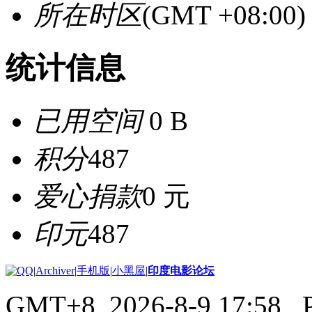
所在时区
(GMT +08:0
统计信息
已用空间
0 B
积分
487
爱心捐款
0 元
印元
487
|
Archiver
|
手机版
|
小黑屋
|
印度电影论坛
GMT+8, 2026-8-9 17:58
, 