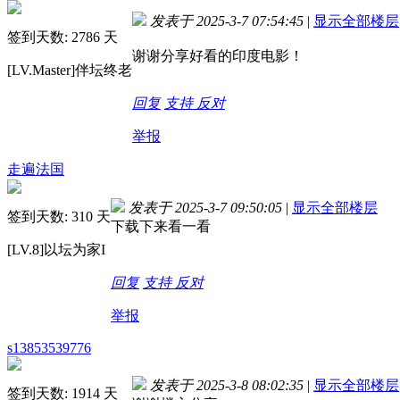
发表于 2025-3-7 07:54:45
|
显示全部楼层
签到天数: 2786 天
谢谢分享好看的印度电影！
[LV.Master]伴坛终老
回复
支持
反对
举报
走遍法国
发表于 2025-3-7 09:50:05
|
显示全部楼层
签到天数: 310 天
下载下来看一看
[LV.8]以坛为家I
回复
支持
反对
举报
s13853539776
发表于 2025-3-8 08:02:35
|
显示全部楼层
签到天数: 1914 天