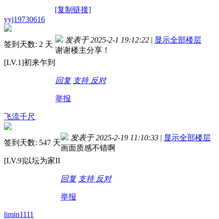
[复制链接]
yyj19730616
发表于 2025-2-1 19:12:22
|
显示全部楼层
签到天数: 2 天
谢谢楼主分享！
[LV.1]初来乍到
回复
支持
反对
举报
飞流千尺
发表于 2025-2-19 11:10:33
|
显示全部楼层
签到天数: 547 天
画面质感不错啊
[LV.9]以坛为家II
回复
支持
反对
举报
limin1111