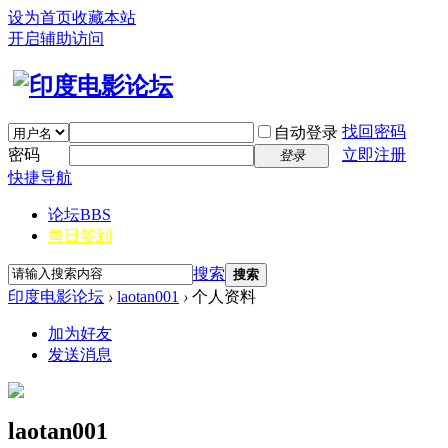
设为首页
收藏本站
开启辅助访问
找回密码
自动登录
密码
立即注册
登录
快捷导航
论坛
BBS
每日签到
搜索
搜索
印度电影论坛
›
laotan001
›
个人资料
加为好友
发送消息
laotan001