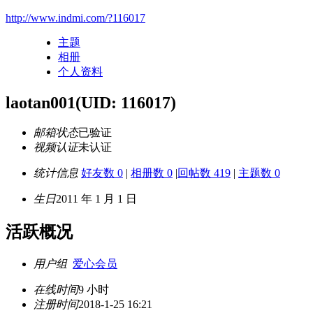
http://www.indmi.com/?116017
主题
相册
个人资料
laotan001
(UID: 116017)
邮箱状态
已验证
视频认证
未认证
统计信息
好友数 0
|
相册数 0
|
回帖数 419
|
主题数 0
生日
2011 年 1 月 1 日
活跃概况
用户组
爱心会员
在线时间
9 小时
注册时间
2018-1-25 16:21