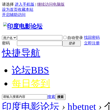
请选择
进入手机版
|
继续访问电脑版
设为首页
收藏本站
开启辅助访问
找回密码
自动登录
密码
立即注册
登录
快捷导航
论坛
BBS
每日签到
搜索
搜索
印度电影论坛
›
hbetnet
›