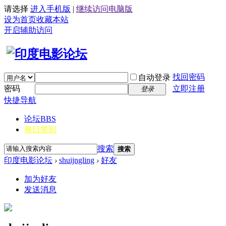
请选择
进入手机版
|
继续访问电脑版
设为首页
收藏本站
开启辅助访问
找回密码
自动登录
密码
立即注册
登录
快捷导航
论坛
BBS
每日签到
搜索
搜索
印度电影论坛
›
shuijngling
›
好友
加为好友
发送消息