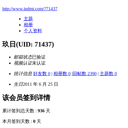
http://www.indmi.com/?71437
主题
相册
个人资料
玖日
(UID: 71437)
邮箱状态
已验证
视频认证
未认证
统计信息
好友数 0
|
相册数 0
|
回帖数 2390
|
主题数 0
生日
2011 年 6 月 25 日
该会员签到详情
累计签到总天数 :
936
天
本月签到天数 :
0
天