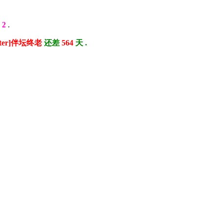
元
2
.
ster]伴坛终老
还差
564
天 .