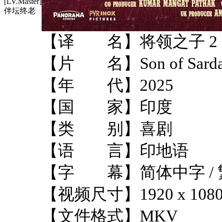
[LV.Master]
伴坛终老
【译 名】将领之子 2
【片 名】Son of Sardaa
【年 代】2025
【国 家】印度
【类 别】喜剧
【语 言】印地语
【字 幕】简体中字 / 
【视频尺寸】1920 x 108
【文件格式】MKV