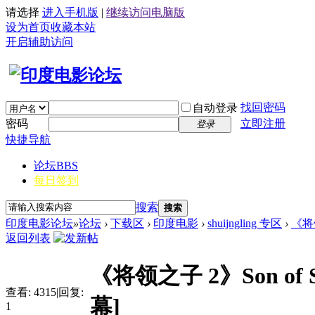
请选择
进入手机版
|
继续访问电脑版
设为首页
收藏本站
开启辅助访问
找回密码
自动登录
密码
立即注册
登录
快捷导航
论坛
BBS
每日签到
搜索
搜索
印度电影论坛
»
论坛
›
下载区
›
印度电影
›
shuijngling 专区
›
《将领之
返回列表
《将领之子 2》Son of Sa
查看:
4315
|
回复:
幕]
1