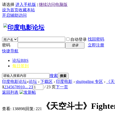
请选择
进入手机版
|
继续访问电脑版
设为首页
收藏本站
开启辅助访问
找回密码
自动登录
密码
立即注册
登录
快捷导航
论坛
BBS
每日签到
搜索
搜索
印度电影论坛
»
论坛
›
下载区
›
印度电影
›
shuijngling 专区
›
《天空
1
2
3
4
5
6
7
8
9
10
... 23
/ 23 页
下一页
返回列表
《天空斗士》Fighter 
查看:
138898
|
回复:
221