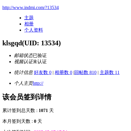
http://www.indmi.com/?13534
主题
相册
个人资料
klsgqd
(UID: 13534)
邮箱状态
已验证
视频认证
未认证
统计信息
好友数 0
|
相册数 0
|
回帖数 810
|
主题数 11
个人主页
http://
该会员签到详情
累计签到总天数 :
1071
天
本月签到天数 :
0
天