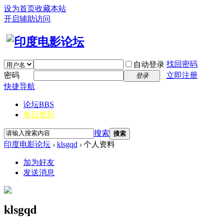
设为首页
收藏本站
开启辅助访问
找回密码
自动登录
密码
立即注册
登录
快捷导航
论坛
BBS
每日签到
搜索
搜索
印度电影论坛
›
klsgqd
›
个人资料
加为好友
发送消息
klsgqd